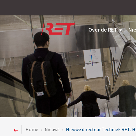
Logo
Over de RET
Ni
Home
Nieuws
Nieuwe directeur Techniek RET: 
›
›