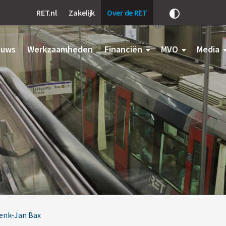
RET.nl
Zakelijk
Over de RET
Pas
het
contrast
aan
euws
Werkzaamheden
Financiën
MVO
Media
Henk-Jan Bax