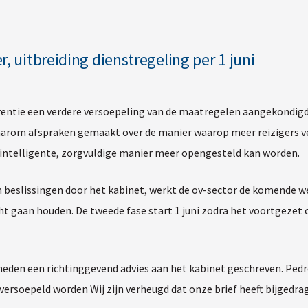
 uitbreiding dienstregeling per 1 juni
erentie een verdere versoepeling van de maatregelen aangekondigd
aarom afspraken gemaakt over de manier waarop meer reizigers ve
 intelligente, zorgvuldige manier meer opengesteld kan worden.
 beslissingen door het kabinet, werkt de ov-sector de komende wek
ht gaan houden. De tweede fase start 1 juni zodra het voortgezet 
erheden een richtinggevend advies aan het kabinet geschreven. Ped
ersoepeld worden Wij zijn verheugd dat onze brief heeft bijgedrag