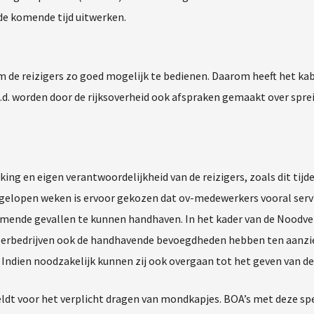
 de komende tijd uitwerken.
 om de reizigers zo goed mogelijk te bedienen. Daarom heeft het k
.d. worden door de rijksoverheid ook afspraken gemaakt over sprei
g en eigen verantwoordelijkheid van de reizigers, zoals dit tijde
fgelopen weken is ervoor gekozen dat ov-medewerkers vooral servic
omende gevallen te kunnen handhaven. In het kader van de Noodv
erbedrijven ook de handhavende bevoegdheden hebben ten aanzien
. Indien noodzakelijk kunnen zij ook overgaan tot het geven van d
geldt voor het verplicht dragen van mondkapjes. BOA’s met deze s