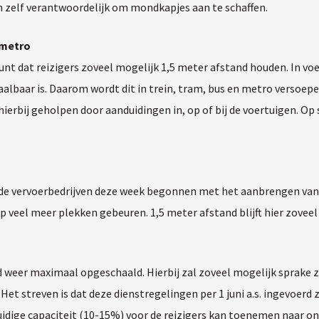
n zelf verantwoordelijk om mondkapjes aan te schaffen.
, metro
nt dat reizigers zoveel mogelijk 1,5 meter afstand houden. In voe
d haalbaar is. Daarom wordt dit in trein, tram, bus en metro vers
hierbij geholpen door aanduidingen in, op of bij de voertuigen. Op
jn de vervoerbedrijven deze week begonnen met het aanbrengen va
p veel meer plekken gebeuren. 1,5 meter afstand blijft hier zovee
 weer maximaal opgeschaald. Hierbij zal zoveel mogelijk sprake zi
et streven is dat deze dienstregelingen per 1 juni a.s. ingevoerd 
huidige capaciteit (10-15%) voor de reizigers kan toenemen naar 