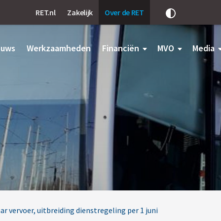
RET.nl
Zakelijk
Over de RET
Pas
het
contrast
aan
euws
Werkzaamheden
Financiën
MVO
Media
vervoer, uitbreiding dienstregeling per 1 juni