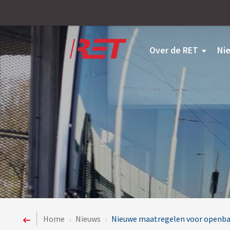
Logo
Over de RET
Ni
Home
Nieuws
Nieuwe maatregelen voor openbaar 
›
›