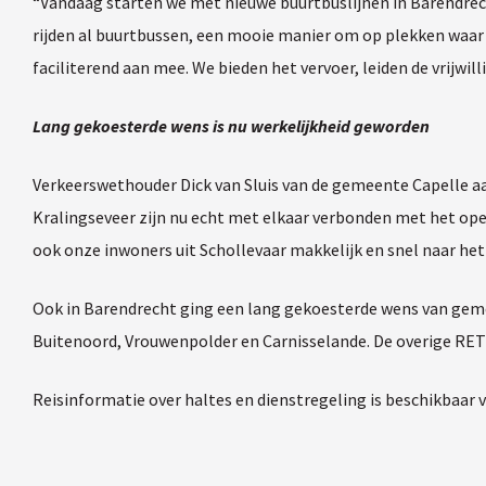
“Vandaag starten we met nieuwe buurtbuslijnen in Barendrecht
rijden al buurtbussen, een mooie manier om op plekken waar 
faciliterend aan mee. We bieden het vervoer, leiden de vrijwil
Lang gekoesterde wens is nu werkelijkheid geworden
Verkeerswethouder Dick van Sluis van de gemeente Capelle aan
Kralingseveer zijn nu echt met elkaar verbonden met het openb
ook onze inwoners uit Schollevaar makkelijk en snel naar he
Ook in Barendrecht ging een lang gekoesterde wens van gemee
Buitenoord, Vrouwenpolder en Carnisselande. De overige RET 
Reisinformatie over haltes en dienstregeling is beschikbaar v