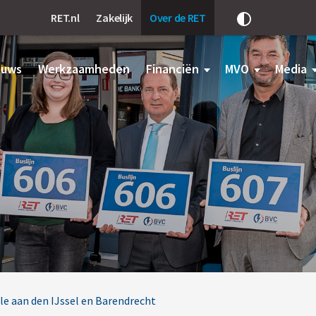
RET.nl
Zakelijk
Over de RET
Pas
het
contrast
aan
euws
Werkzaamheden
Financiën
MVO
Media
e aan den IJssel en Barendrecht