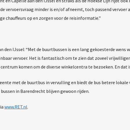
 en Capelle aan den IJssel en straks als de Hoekse Lijn rijdt ook 
de vervoersvraag minder is en/of afneemt, toch passend vervoer 
lige chauffeurs op en zorgen voor de reisinformatie."
 den IJssel: “Met de buurtbussen is een lang gekoesterde wens we
aar vervoer. Het is fantastisch om te zien dat zoveel vrijwillige
t centrum komen om de diverse winkelcentra te bezoeken. En dat i
nte met de buurtbus in vervulling en biedt de bus betere lokale
bussen in Barendrecht blijven gewoon rijden.
ia
www.RET.nl
.