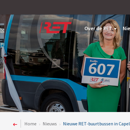
Logo
Over de RET
Ni
Home
Nieuws
Nieuwe RET-buurtbussen in Capell
›
›