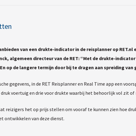
atten
nbieden van een drukte-indicator in de reisplanner op RET.nl en
 Unck, algemeen directeur van de RET: “Met de drukte-indicato
. En op de langere termijn door bij te dragen aan spreiding va
rische gegevens, in de RET Reisplanner en Real Time app een voorsp
druk voertuig en drie voor drukte waarbij het behoorlijk vol zit of
reizigers het op prijs stellen om vooraf te kunnen zien hoe druk h
et ontwikkelen van deze dienst.