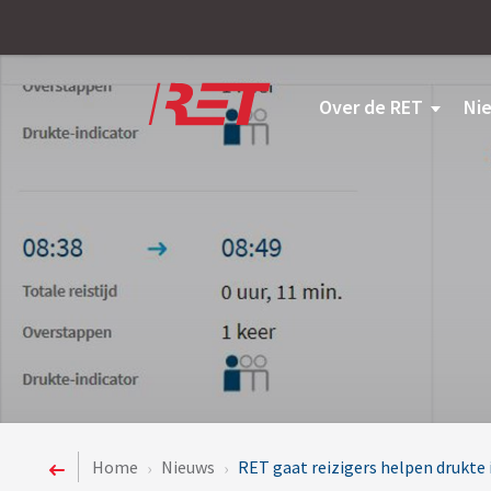
Logo
Over de RET
Ni
Home
Nieuws
RET gaat reizigers helpen drukte 
›
›